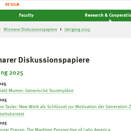
DESIGN
Faculty
Research & Cooperati
Wismarer Diskussionspapiere
Jahrgang 2025
arer Diskussionspapiere
ang 2025
025
rald Mumm: Generische Tourenpläne
025
ne Tasler: New Work als Schlüssel zur Motivation der Generation
beitskontext
025
nnar Prause: The Maritime Perspective of Latin America