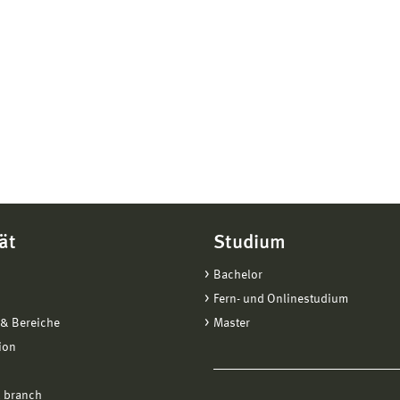
ät
Studium
Bachelor
Fern- und Onlinestudium
& Bereiche
Master
ion
 branch