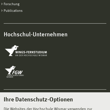
Forschung
Publications
Hochschul-Unternehmen
Ihre Datenschutz-Optionen
Social Media
Die Websites der Hochschule Wismar verwenden zur