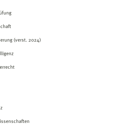
rüfung
schaft
ierung (verst. 2024)
lligenz
errecht
nz
wissenschaften