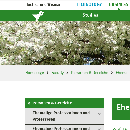
Hochschule Wismar
TECHNOLOGY
BUSINESS
Studies
Homepage
Faculty
Personen & Bereiche
Ehemali
Personen & Bereiche
Ehe
Ehemalige Professorinnen und
Professoren
Ehemalige Professorinnen und
Prof. Dr.