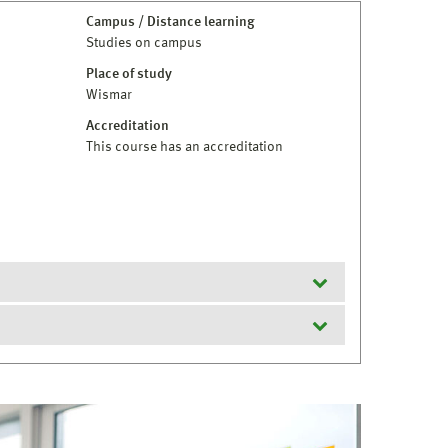
Campus / Distance learning
Studies on campus
Place of study
Wismar
Accreditation
This course has an accreditation
matik ist ein erster berufsqualifizierender
m anderen grundständigen Studiengang einer
e Kompetenz in Wirtschaftsinformatik erlangt