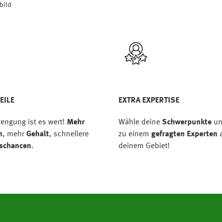
bild
EILE
EXTRA EXPERTISE
rengung ist es wert!
Mehr
Wähle deine
Schwerpunkte
un
n
, mehr
Gehalt
, schnellere
zu einem
gefragten Experten
a
gschancen
.
deinem Gebiet!