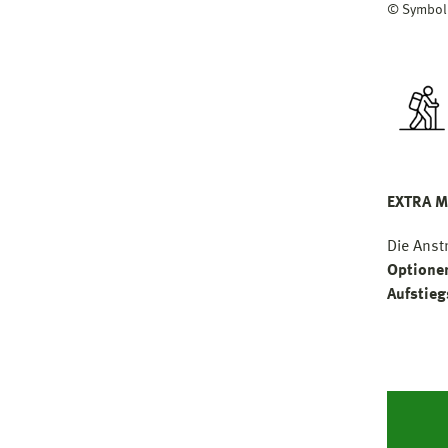
© Symbol
EXTRA M
Die Anst
Optione
Aufstie