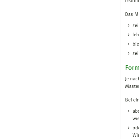
Learni
Das Ma
ze
leh
bie
ze
Form
Je nac
Master
Bei e
ab
wis
ode
Wi