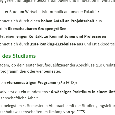
ng gezielt für digitale Geschäftsmodelle und Innovation in Wirtsc
ster Studium Wirtschaftsinformatik an unserer Fakultät:
ichnet sich durch einen
hohen Anteil an Projektarbeit
aus
rt in
überschaubaren Gruppengrößen
tet einen
engen Kontakt zu Kommilitonen und Professoren
ichnet sich durch
gute Ranking-Ergebnisse
aus und ist akkreditie
 des Studiums
hdem, ob dein erster berufsqualifizierender Abschluss 210 Credit
programm drei oder vier Semester.
inem
viersemestrigen Programm
(180 ECTS):
solvierst du ein mindestens
16-wöchiges Praktikum in einem Un
senschaftliche Arbeit
r belegst im 1. Semester in Absprache mit der Studiengangsleitun
rtschaftswissenschaften im Umfang von 30 ECTS