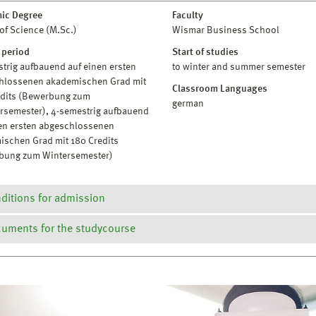
ic Degree
Faculty
of Science (M.Sc.)
Wismar Business School
 period
Start of studies
trig aufbauend auf einen ersten
to winter and summer semester
hlossenen akademischen Grad mit
Classroom Languages
edits (Bewerbung zum
german
semester), 4-semestrig aufbauend
nen ersten abgeschlossenen
ischen Grad mit 180 Credits
bung zum Wintersemester)
ditions for admission
uments for the studycourse
ussetzung für den Zugang zum Master-Studiengang Wirtschaftsinfor
hluss in einem Studiengang Wirtschaftsinformatik oder in eine
onalen oder internationalen Hochschule, sofern eine grundlegend
rüfungs- und Studienordnung
de und daher angenommen werden kann.
odulhandbuch
ibt keine Mindestnote für die Zulassung zum Masterstudium.
ahmenprüfungsordnung