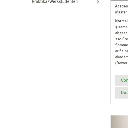
Praktika/Werkstudenten
Academ
Master 
Normal
3-semes
abgesc
210 Cr
Sommer
auf ei
akadem
(Bewer
Con
Doc
Vora
Absc
nati
P
wur
M
Es g
R