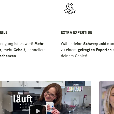
EILE
EXTRA EXPERTISE
rengung ist es wert!
Mehr
Wähle deine
Schwerpunkte
un
n
, mehr
Gehalt
, schnellere
zu einem
gefragten Experten
a
gschancen
.
deinem Gebiet!