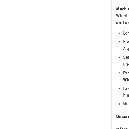
Mach e
Wir bi
und u
Ler
Er
As
Se
un
Pr
Wir
La
hi
Nu
Unsere