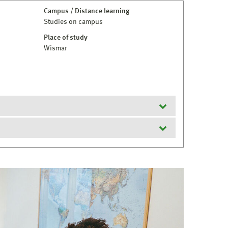
Campus / Distance learning
Studies on campus
Place of study
Wismar
plom- oder vergleichbarer Abschluss mit
 2,5 oder besser sowie Nachweis einer
Deutsch