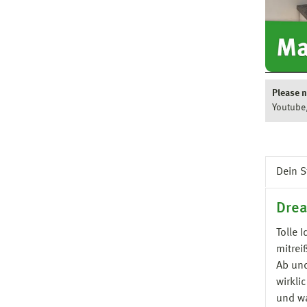
Please n
Youtube
Dein 
Dream
Tolle 
mitrei
Ab und
wirkli
und w