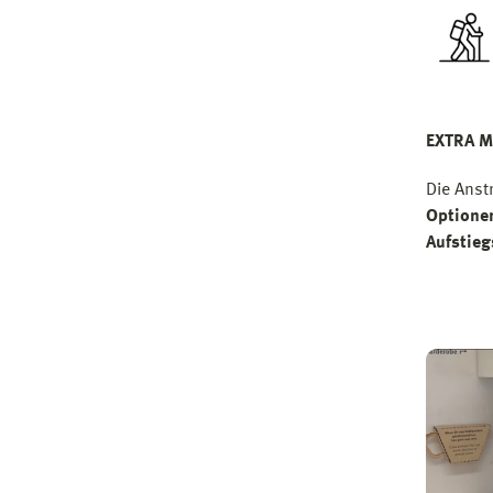
EXTRA M
Die Anst
Optione
Aufstie