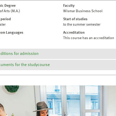
ic Degree
Faculty
of Arts (M.A.)
Wismar Business School
 period
Start of studies
ster
to the summer semester
oom Languages
Accreditation
This course has an accreditation
ditions for admission
uments for the studycourse
ein erster berufsqualifizierender Studienabschluss (Bachelor-, Di
mindestens 180 ECTS-Leistungspunkten und einer Gesamtnote von
rüfungs- und Studienordnung
schriftlichen und mündlichen Sprachkompetenz in Englisch und 
ulassungsordnung
ils zur Zulassung finden Sie in den entsprechenden Ordnungen.
iploma Supplement
odulhandbuch