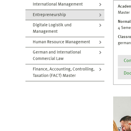
International Management
Academ
Master 
Entrepreneurship
Normal
Digitale Logistik und
4 Seme
Management
Classr
Human Resource Management
german
German and International
Commercial Law
Con
Finance, Accounting, Controlling,
Doc
Taxation (FACT) Master
P
Z
Deta
D
M