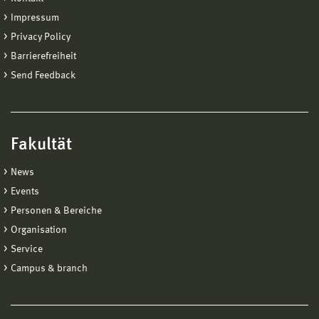
03841 753–7475
Impressum
ralph.kattenbach@hs-wismar.de
Privacy Policy
Personal Page
Barrierefreiheit
Send Feedback
Antje Venjakob
Prof. Dr. rer. nat.
Professor
Fakultät
03841 753–7525
antje.venjakob@hs-wismar.de
News
Personal Page
Events
Personen & Bereiche
Organisation
Service
Campus & branch