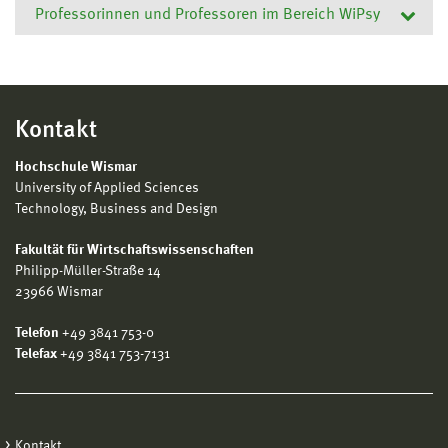
Professorinnen und Professoren im Bereich WiPsy
Anke Bebensee
Prof. Dr. rer. pol.
Professor
Betriebswirtschaft
Kontakt
Stv. Studiengangsleiterin
Wirtschaftspsychologie, Bachelor
Hochschule Wismar
Building 20 · Room 215b
University of Applied Sciences
Technology, Business and Design
03841 753–7241
anke.bebensee@hs-wismar.de
Fakultät für Wirtschaftswissenschaften
Personal Page
Philipp-Müller-Straße 14
23966 Wismar
Ralph Kattenbach
Telefon
+49 3841 753-0
Prof. Dr. rer. pol.
Telefax
+49 3841 753-7131
Professor
Studiengangsleiter Wirtschaftspsychologie,
Bachelor
Building 19 · Room 116
Kontakt