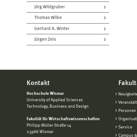
Jörg Wildgruber
Thomas Wilke
Gerhard A. Winter
Jürgen Zeis
Kontakt
Fakult
Hochschule Wismar
Neuigkeit
University of Applied Sciences
Veranstal
Technology, Business and Design
Personen 
Fakultät für Wirtschaftswissenschaften
Organisat
Philipp-Müller-Straße 14
Service
23966 Wismar
Campus &