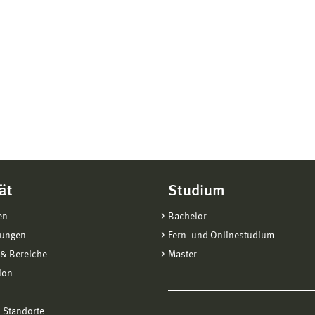
ät
Studium
en
Bachelor
tungen
Fern- und Onlinestudium
& Bereiche
Master
ion
 Standorte