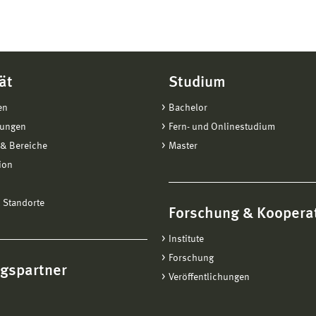
ät
Studium
en
Bachelor
tungen
Fern- und Onlinestudium
& Bereiche
Master
ion
 Standorte
Forschung & Koopera
Institute
Forschung
ngspartner
Veröffentlichungen