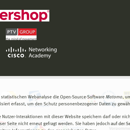
 statistischen Webanalyse die Open-Source-Software
Matomo
, u
siert erfasst, um den Schutz personenbezogener Daten zu gewähr
 Nutzer-Interaktionen mit dieser Website speichern darf oder nich
er Seite nicht erneut gefragt werden. Sie haben jedoch auf der S