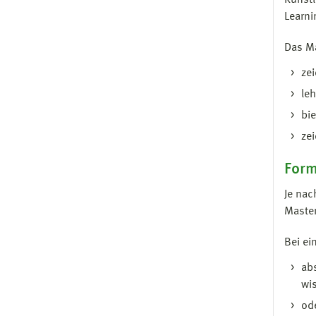
Künstl
Learni
Das Ma
ze
leh
bie
ze
Form
Je nac
Master
Bei e
ab
wis
ode