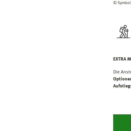
© Symbol
EXTRA M
Die Anst
Optione
Aufstie