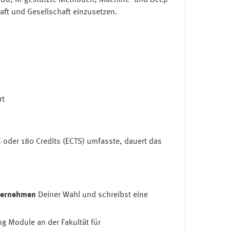
st Du, KI-gestützte Methoden, Machine- und Deep
haft und Gesellschaft einzusetzen.
rt
s oder 180 Credits (ECTS) umfasste, dauert das
ternehmen
Deiner Wahl und schreibst eine
g Module an der Fakultät für