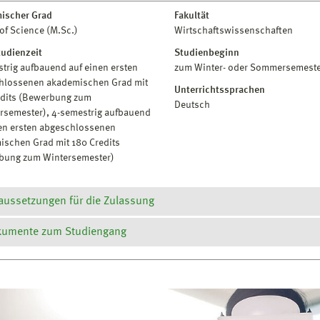
ischer Grad
Fakultät
of Science (M.Sc.)
Wirtschaftswissenschaften
tudienzeit
Studienbeginn
trig aufbauend auf einen ersten
zum Winter- oder Sommersemest
hlossenen akademischen Grad mit
Unterrichtssprachen
edits (Bewerbung zum
Deutsch
semester), 4-semestrig aufbauend
nen ersten abgeschlossenen
ischen Grad mit 180 Credits
bung zum Wintersemester)
aussetzungen für die Zulassung
umente zum Studiengang
ussetzung für den Zugang zum Master-Studiengang Wirtschaftsinfor
hluss in einem Studiengang Wirtschaftsinformatik oder in eine
onalen oder internationalen Hochschule, sofern eine grundlegend
rüfungs- und Studienordnung
de und daher angenommen werden kann.
odulhandbuch
ibt keine Mindestnote für die Zulassung zum Masterstudium.
ahmenprüfungsordnung