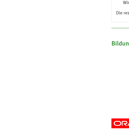
Wi
Die re
Bildu