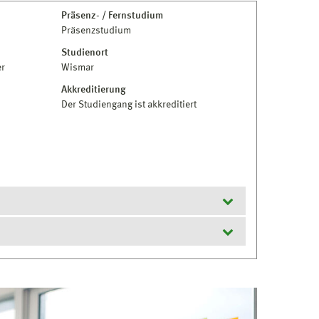
Präsenz- / Fernstudium
Präsenzstudium
Studienort
er
Wismar
Akkreditierung
Der Studiengang ist akkreditiert
matik ist ein erster berufsqualifizierender
m anderen grundständigen Studiengang einer
e Kompetenz in Wirtschaftsinformatik erlangt