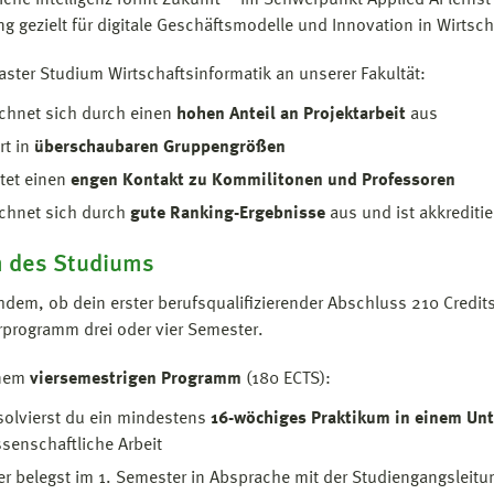
iche Intelligenz formt Zukunft – im Schwerpunkt Applied AI lern
ng gezielt für digitale Geschäftsmodelle und Innovation in Wirtsc
ster Studium Wirtschaftsinformatik an unserer Fakultät:
ichnet sich durch einen
hohen Anteil an Projektarbeit
aus
rt in
überschaubaren Gruppengrößen
tet einen
engen Kontakt zu Kommilitonen und Professoren
ichnet sich durch
gute Ranking-Ergebnisse
aus und ist akkreditie
 des Studiums
hdem, ob dein erster berufsqualifizierender Abschluss 210 Credit
programm drei oder vier Semester.
inem
viersemestrigen Programm
(180 ECTS):
solvierst du ein mindestens
16-wöchiges Praktikum in einem Un
senschaftliche Arbeit
r belegst im 1. Semester in Absprache mit der Studiengangsleitun