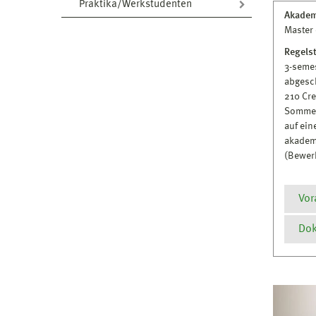
Praktika/Werkstudenten
Akadem
Master 
Regels
3-semes
abgesc
210 Cr
Sommer
auf ei
akadem
(Bewer
Vor
Dok
Vora
Absc
nati
P
wur
M
Es g
R