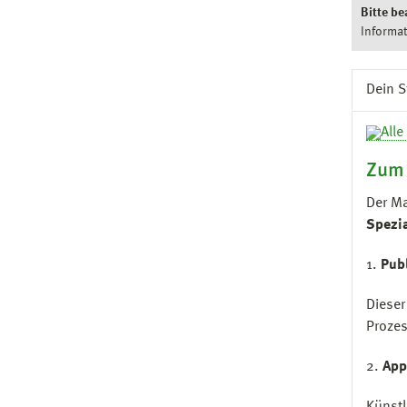
Bitte be
Informat
Dein 
Zum
Der Ma
Spezi
1.
Publ
Dieser
Prozes
2.
App