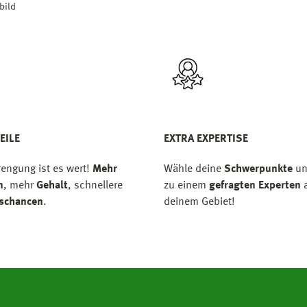
bild
EILE
EXTRA EXPERTISE
rengung ist es wert!
Mehr
Wähle deine
Schwerpunkte
un
n
, mehr
Gehalt
, schnellere
zu einem
gefragten Experten
a
gschancen
.
deinem Gebiet!