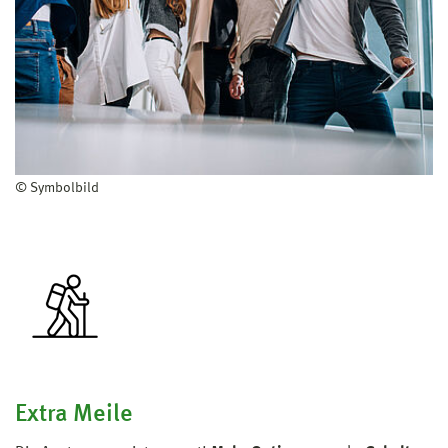
Arbeitsaufwand von 180 Credits umfasst,
können auf Antrag eine einschlägige
Berufspraxis, bzw. ein Praktikum im
Personalwesen von mindestens 16 Wochen mit
maximalen 30 Credits angerechnet bekommen
Details zur Zulassung finden Sie in den
entsprechenden Ordnungen.
© Symbolbild
Extra Meile