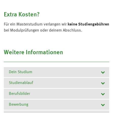
Extra Kosten?
Für ein Masterstudium verlangen wir
keine Studiengebühren
bei Modulprüfungen oder deinem Abschluss.
Weitere Informationen
Dein Studium
Studienablauf
Zum Studium
Berufsbilder
Der Masterstudiengang Human Resource Management
1. Semester
steht Studierenden mit einem ersten
Bewerbung
berufsqualifizierenden Bachelorabschluss
2. Semester
Module
ECTS
fachübergreifend
offen.