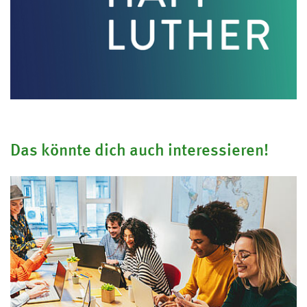
Teamleitung mit Projekt- und
»Zur Allgemeinen Studienberatung
Jahresfeedbackgesprächen
Kundenmanagement
© Symbolbild
Stellenanzeigen:
ca. 2.200 jährlich
Quellen (2024):
stepstone.de, indeed.com,
Controller:in
gehalt.de
Controller:in
Das könnte dich auch interessieren!
Durchschnittsgehalt:
5000 € Brutto
Aufgaben (u.a.):
Erstellung und Analyse des monatlichen
Berichtswesens
Unterstützung bei der Erstellung der
Geschäftsjahresplanung und Forecasts
Durchführung von Abweichungsanalysen
und Ad-hoc-Auswertungen