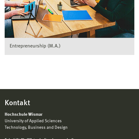
Ansprechpartner für interne Kunden
Optimierung bestehender Prozesse im
Berichtswesen
Verantwortung für Projekte und
Sonderaufgaben
Entrepreneurship (M.A.)
Roll-out der Controlling Strategie in
Tochterunternehmen
Stellenanzeigen:
ca. 1.700 jährlich
Quellen (2024):
gehalt.de, stepstone.de,
indeed.com
Kontakt
Hochschule Wismar
University of Applied Sciences
Technology, Business and Design