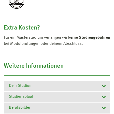
Extra Kosten?
Für ein Masterstudium verlangen wir
keine Studiengebühren
bei Modulprüfungen oder deinem Abschluss.
Weitere Informationen
Dein Studium
Studienablauf
Zum Studium
Berufsbilder
Der Masterstudiengang Finance, Accounting,
1. Semester