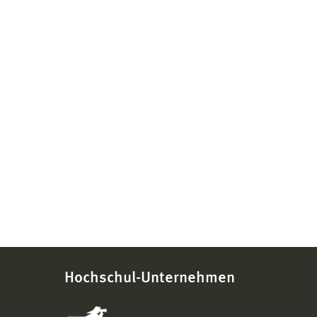
Kai Heuer
Prof. Dr. rer. pol.
Professor
Betriebswirtschaft
Studiengangsleiter Betriebswirtschaft, Master
Haus 20 · Raum 314
03841 753–7578
kai.heuer@hs-wismar.de
Persönliche Seite
Carsten Lau
Prof. Dr.-Ing.
Professor
Betriebswirtschaft
Studiengangsleiter Betriebswirtschaft,
Bachelor
Hochschul-Unternehmen
Haus 19 · Raum 211
03841 753–7476