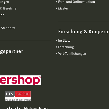
tungen
Fern- und Onlinestudium
& Bereiche
Master
ion
Frank Maaser
 Standorte
Prof. Dr. rer. pol.
Forschung & Koopera
Professor
Wirtschaftsinformatik
Stv. Studiengangsleiter Betriebswirtschaft,
Institute
Bachelor / Studiendekan der Fakultät
Forschung
ngspartner
Haus 20 · Raum 212
Veröffentlichungen
03841 753–7728
frank.maaser@hs-wismar.de
Persönliche Seite
Axel Mutscher
Prof. Dr. rer. pol.
Professor
Betriebswirtschaft
Vorsitzender Prüfungsausschuss