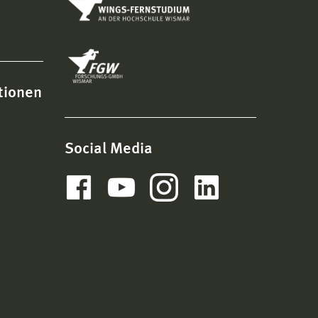
carsten.lau@hs-wismar.de
Persönliche Seite
Gerhard Müller
Prof. Dr. rer. pol.
tionen
Professor
Betriebswirtschaft
Haus 20 · Raum 215
03841 753–7625
Social Media
gerhard.mueller@hs-wismar.de
Persönliche Seite
Manuela Möller
Prof. Dr. rer. pol. habil
Professorin
Betriebswirtschaft
Haus 19 · Raum 216