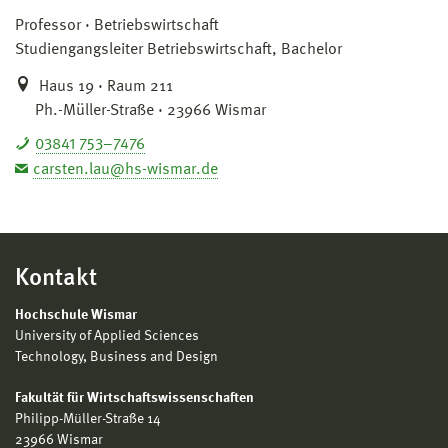
Professor
Betriebswirtschaft
Studiengangsleiter Betriebswirtschaft, Bachelor
Haus 19 · Raum 211
Ph.-Müller-Straße · 23966 Wismar
03841 753–7476
carsten.lau@hs-wismar.de
Kontakt
Hochschule Wismar
University of Applied Sciences
Technology, Business and Design
Fakultät für Wirtschaftswissenschaften
Philipp-Müller-Straße 14
23966 Wismar