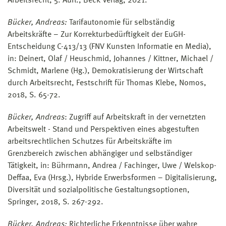
Arbeitsrecht, 5. Aufl., Beck Verlag, 2021.
Bücker, Andreas:
Tarifautonomie für selbständig
Arbeitskräfte – Zur Korrekturbedürftigkeit der EuGH-
Entscheidung C-413/13 (FNV Kunsten Informatie en Media),
in: Deinert, Olaf / Heuschmid, Johannes / Kittner, Michael /
Schmidt, Marlene (Hg.), Demokratisierung der Wirtschaft
durch Arbeitsrecht, Festschrift für Thomas Klebe, Nomos,
2018, S. 65-72.
Bücker, Andreas
: Zugriff auf Arbeitskraft in der vernetzten
Arbeitswelt - Stand und Perspektiven eines abgestuften
arbeitsrechtlichen Schutzes für Arbeitskräfte im
Grenzbereich zwischen abhängiger und selbständiger
Tätigkeit, in: Bührmann, Andrea / Fachinger, Uwe / Welskop-
Deffaa, Eva (Hrsg.), Hybride Erwerbsformen – Digitalisierung,
Diversität und sozialpolitische Gestaltungsoptionen,
Springer, 2018, S. 267-292.
Bücker, Andreas:
Richterliche Erkenntnisse über wahre