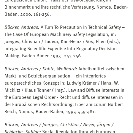
Europäischen Union. Praxis der Risikoregulierung im
Binnenmarkt und ihre rechtliche Verfassung, Nomos, Baden-
Baden, 2000, 161-256.
Bücker, Andreas:
A Turn To Precaution In Technical Safety –
The Case Of European Machinery Safety Legislation, in:
Joerges, Christian / Ladeur, Karl-Heinz / Vos, Ellen (eds.),
Integrating Scientific Expertise Into Regulatory Decision-
Making, Baden-Baden 1997, 243-256.
Bücker, Andreas / Kohte, Wolfhard:
Arbeitsmittel zwischen
Markt- und Betriebsorganisation – ein integriertes
europarechtliches Konzept in: Ludwig Krämer / Hans. W.
Micklitz / Klaus Tonner (Hrsg.), Law and Diffuse Interests in
the European Legal Order - Recht und diffuse Interessen in
der Europäischen Rechtsordnung, Liber amicorum Norbert
Reich, Nomos, Baden-Baden, 1997, 459-481.
Bücker, Andreas / Joerges, Christian / Neyer, Jürgen /
Schlacke, Sabine:
Social Regulation through European