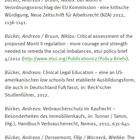
Bücker, Andreas / Bruun, Niklas:
Der Monti II
Verordnungsvorschlag der EU Kommission - eine kritische
Würdigung, Neue Zeitschrift für Arbeitsrecht (NZA) 2012,
1136-1141.
Bücker, Andreas / Bruun,
Niklas:
Critical assessment of the
proposed Monti II regulation - more courage and strength
needed to remedy the social imbalances, etui policy brief
4/2012 (
http://www.etui.org/Publications2/Policy-Briefs
).
Bücker, Andreas:
Clinical Legal Education – eine an US-
amerikanischen
law schools
fest etablierte Ausbildungsform,
die auch in Deutschland Fuß fasst, in: Beck’scher
Studienführer, 2012.
Bücker, Andreas:
Verbraucherschutz im Kaufrecht –
Besonderheiten des Immobilienkaufs, in: Tonner / Tamm,
(Hg.), Handbuch Verbraucherrecht, Nomos, 2012, 631-641.
Bücker, Andreas / Dorssemont, Filip / Warneck, Wiebke:
The