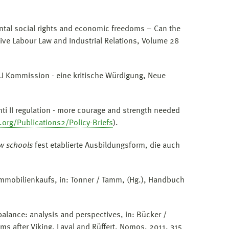
tal social rights and economic freedoms – Can the
ative Labour Law and Industrial Relations, Volume 28
U Kommission - eine kritische Würdigung, Neue
i II regulation - more courage and strength needed
.org/Publications2/Policy-Briefs
).
w schools
fest etablierte Ausbildungsform, die auch
mmobilienkaufs, in: Tonner / Tamm, (Hg.), Handbuch
balance: analysis and perspectives, in: Bücker /
s after Viking, Laval and Rüffert, Nomos, 2011, 315