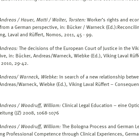
Andreas / Hauer, Matti / Walter, Torsten:
Worker’s rights and eco
 from a German perspective, in: Bücker / Warneck (Ed.):
Reconcili
ing, Laval and Rüffert, Nomos, 2011, 45 - 99.
Andreas:
The decisions of the European Court of Justice in the Vi
ive, in: Bücker, Andreas/Warneck, Wiebke (Ed.), Viking Laval Rüf
 2010, 29-42.
 Andreas/ Warneck, Wiebke:
In search of a new relationship betw
Andreas/Warneck, Wiebke (Ed.), Viking Laval Rüffert – Consequen
Andreas / Woodruff, William:
Clinical Legal Education – eine Opti
Zeitung (JZ) 2008, 1068-1076
Andreas / Woodruff, William:
The Bologna Process and German Le
ng Professional Competence through Clinical Experiences, German