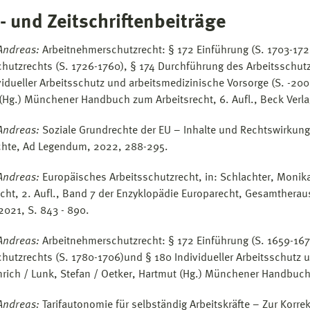
- und Zeitschriftenbeiträge
Andreas:
Arbeitnehmerschutzrecht: § 172 Einführung (S. 1703-172
chutzrechts (S. 1726-1760), § 174 Durchführung des Arbeitsschut
vidueller Arbeitsschutz und arbeitsmedizinische Vorsorge (S. -2006
(Hg.) Münchener Handbuch zum Arbeitsrecht, 6. Aufl., Beck Verla
Andreas:
Soziale Grundrechte der EU – Inhalte und Rechtswirkun
hte, Ad Legendum, 2022, 288-295.
Andreas:
Europäisches Arbeitsschutzrecht, in: Schlachter, Monika
echt, 2. Aufl., Band 7 der Enzyklopädie Europarecht, Gesamtherausg
021, S. 843 - 890.
Andreas:
Arbeitnehmerschutzrecht: § 172 Einführung (S. 1659-167
chutzrechts (S. 1780-1706)und § 180 Individueller Arbeitsschutz u
inrich / Lunk, Stefan / Oetker, Hartmut (Hg.) Münchener Handbuch 
Andreas:
Tarifautonomie für selbständig Arbeitskräfte – Zur Korr