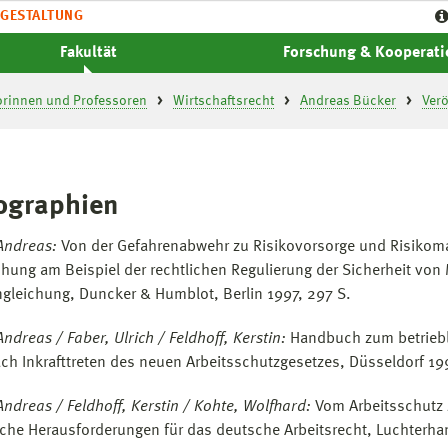
GESTALTUNG
Fakultät
Forschung & Kooperat
orinnen und Professoren
Wirtschaftsrecht
Andreas Bücker
Verö
graphien
Andreas:
Von der Gefahrenabwehr zu Risikovorsorge und Risikom
hung am Beispiel der rechtlichen Regulierung der Sicherheit vo
gleichung, Duncker & Humblot, Berlin 1997, 297 S.
ndreas / Faber, Ulrich / Feldhoff, Kerstin:
Handbuch zum betriebli
ach Inkrafttreten des neuen Arbeitsschutzgesetzes, Düsseldorf 19
Andreas / Feldhoff, Kerstin / Kohte, Wolfhard:
Vom Arbeitsschutz 
che Herausforderungen für das deutsche Arbeitsrecht, Luchterha