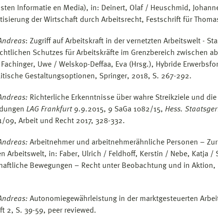
sten Informatie en Media), in: Deinert, Olaf / Heuschmid, Johanne
isierung der Wirtschaft durch Arbeitsrecht, Festschrift für Thom
Andreas
: Zugriff auf Arbeitskraft in der vernetzten Arbeitswelt - 
echtlichen Schutzes für Arbeitskräfte im Grenzbereich zwischen ab
 Fachinger, Uwe / Welskop-Deffaa, Eva (Hrsg.), Hybride Erwerbsfor
litische Gestaltungsoptionen, Springer, 2018, S. 267-292.
Andreas:
Richterliche Erkenntnisse über wahre Streikziele und d
idungen
LAG Frankfurt
9.9.2015, 9 SaGa 1082/15,
Hess. Staatsger
1/09, Arbeit und Recht 2017, 328-332.
Andreas:
Arbeitnehmer und arbeitnehmerähnliche Personen – Zur 
n Arbeitswelt, in: Faber, Ulrich / Feldhoff, Kerstin / Nebe, Katja /
haftliche Bewegungen – Recht unter Beobachtung und in Aktion, F
Andreas:
Autonomiegewährleistung in der marktgesteuerten Arbeit
ft 2, S. 39-59, peer reviewed.