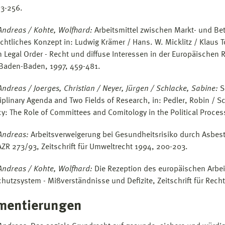
3-256.
Andreas / Kohte, Wolfhard:
Arbeitsmittel zwischen Markt- und Bet
chtliches Konzept in: Ludwig Krämer / Hans. W. Micklitz / Klaus To
 Legal Order - Recht und diffuse Interessen in der Europäischen
Baden-Baden, 1997, 459-481.
Andreas / Joerges, Christian / Neyer, Jürgen / Schlacke, Sabine:
S
ciplinary Agenda and Two Fields of Research, in: Pedler, Robin / 
cy: The Role of Committees and Comitology in the Political Proces
Andreas:
Arbeitsverweigerung bei Gesundheitsrisiko durch Asbes
AZR 273/93, Zeitschrift für Umweltrecht 1994, 200-203.
Andreas / Kohte, Wolfhard:
Die Rezeption des europäischen Arbei
chutzsystem - Mißverständnisse und Defizite, Zeitschrift für Rech
entierungen