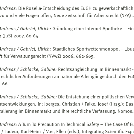
Andreas:
Die Rosella-Entscheidung des EuGH zu gewerkschaftlic
zu und viele Fragen offen, Neue Zeitschrift für Arbeitsrecht (NZA)
Andreas / Gabriel, Ulrich:
Gründung einer Internet-Apotheke – Eine 
 (JuS) 2007, 60-64.
Andreas / Gabriel, Ulrich:
Staatliches Sportwettenmonopol – „bus
ift für Verwaltungsrecht (NVwZ) 2006, 662-665.
Andreas / Schlacke, Sabine:
Rechtsangleichung im Binnenmarkt - 
lrechtlicher Anforderungen an nationale Alleingänge durch den Eu
-66.
Andreas / Schlacke, Sabine:
Die Entstehung einer politischen Ve
tsentwicklungen, in: Joerges, Christian / Falke, Josef (Hrsg.): 
gulierung im Binnenmarkt und ihre rechtliche Verfassung, Nomos
Andreas:
A Turn To Precaution In Technical Safety – The Case Of E
 / Ladeur, Karl-Heinz / Vos, Ellen (eds.), Integrating Scientific 