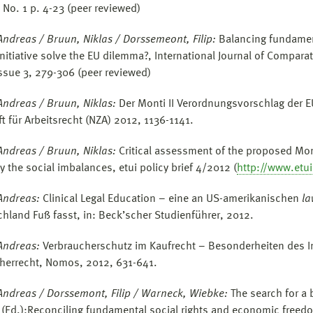
 No. 1 p. 4-23 (peer reviewed)
Andreas / Bruun, Niklas / Dorssemeont, Filip:
Balancing fundamen
 initiative solve the EU dilemma?, International Journal of Compar
Issue 3, 279-306 (peer reviewed)
Andreas / Bruun, Niklas:
Der Monti II Verordnungsvorschlag der E
ft für Arbeitsrecht (NZA) 2012, 1136-1141.
Andreas / Bruun,
Niklas:
Critical assessment of the proposed Mont
y the social imbalances, etui policy brief 4/2012 (
http://www.etui
Andreas:
Clinical Legal Education – eine an US-amerikanischen
la
chland Fuß fasst, in: Beck’scher Studienführer, 2012.
Andreas:
Verbraucherschutz im Kaufrecht – Besonderheiten des I
herrecht, Nomos, 2012, 631-641.
Andreas / Dorssemont, Filip / Warneck, Wiebke:
The search for a 
(Ed.):
Reconciling fundamental social rights and economic freedom