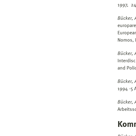
1997, 24
Bücker, 
europare
European
Nomos, 
Bücker, 
Interdis
and Poli
Bücker, 
1994 -5 
Bücker, 
Arbeitss
Komm