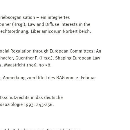
riebsorganisation – ein integriertes
nner (Hrsg.), Law and Diffuse Interests in the
 Rechtsordnung, Liber amicorum Norbert Reich,
ocial Regulation through European Committees: An
Schaefer, Guenther F. (Hrsg.), Shaping European Law
s, Maastricht 1996, 39-58.
t, Anmerkung zum Urteil des BAG vom 2. Februar
tsschutzrechts in das deutsche
tssoziologie 1993, 243-256.