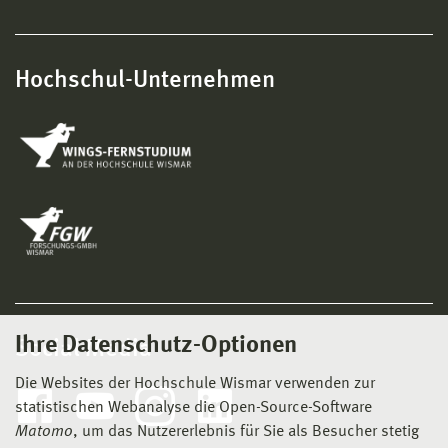
Hochschul-Unternehmen
Ihre Datenschutz-Optionen
Social Media
Die Websites der Hochschule Wismar verwenden zur
statistischen Webanalyse die Open-Source-Software
Matomo
, um das Nutzererlebnis für Sie als Besucher stetig