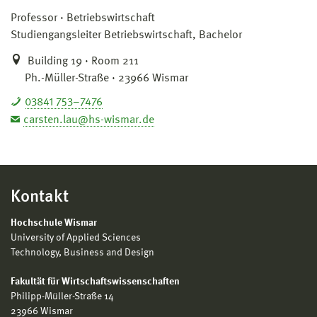
Professor
Betriebswirtschaft
Studiengangsleiter Betriebswirtschaft, Bachelor
Building 19 · Room 211
Ph.-Müller-Straße · 23966 Wismar
03841 753–7476
carsten.lau@hs-wismar.de
Kontakt
Hochschule Wismar
University of Applied Sciences
Technology, Business and Design
Fakultät für Wirtschaftswissenschaften
Philipp-Müller-Straße 14
23966 Wismar