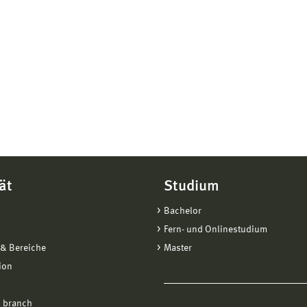
ät
Studium
Bachelor
Fern- und Onlinestudium
& Bereiche
Master
ion
 branch