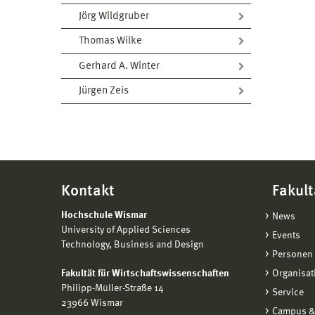
Jörg Wildgruber
Thomas Wilke
Gerhard A. Winter
Jürgen Zeis
Kontakt
Fakult
Hochschule Wismar
News
University of Applied Sciences
Events
Technology, Business and Design
Personen 
Fakultät für Wirtschaftswissenschaften
Organisat
Philipp-Müller-Straße 14
Service
23966 Wismar
Campus &