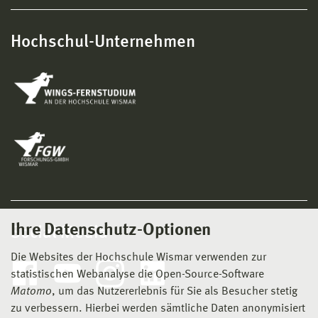
Hochschul-Unternehmen
Ihre Datenschutz-Optionen
Social Media
Die Websites der Hochschule Wismar verwenden zur
statistischen Webanalyse die Open-Source-Software
Matomo
, um das Nutzererlebnis für Sie als Besucher stetig
zu verbessern. Hierbei werden sämtliche Daten anonymisiert