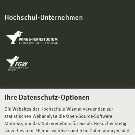
Hochschul-Unternehmen
Ihre Datenschutz-Optionen
Social Media
Die Websites der Hochschule Wismar verwenden zur
statistischen Webanalyse die Open-Source-Software
Matomo
, um das Nutzererlebnis für Sie als Besucher stetig
zu verbessern. Hierbei werden sämtliche Daten anonymisiert