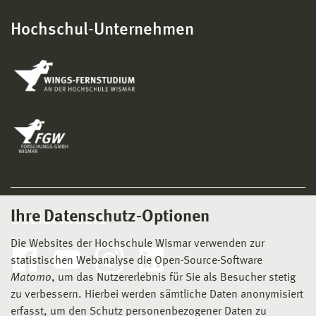
Hochschul-Unternehmen
Ihre Datenschutz-Optionen
Social Media
Die Websites der Hochschule Wismar verwenden zur
statistischen Webanalyse die Open-Source-Software
Matomo
, um das Nutzererlebnis für Sie als Besucher stetig
zu verbessern. Hierbei werden sämtliche Daten anonymisiert
erfasst, um den Schutz personenbezogener Daten zu