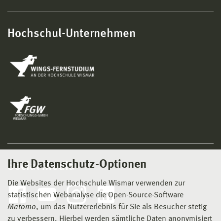
Hochschul-Unternehmen
Ihre Datenschutz-Optionen
Social Media
Die Websites der Hochschule Wismar verwenden zur
statistischen Webanalyse die Open-Source-Software
Matomo
, um das Nutzererlebnis für Sie als Besucher stetig
zu verbessern. Hierbei werden sämtliche Daten anonymisiert