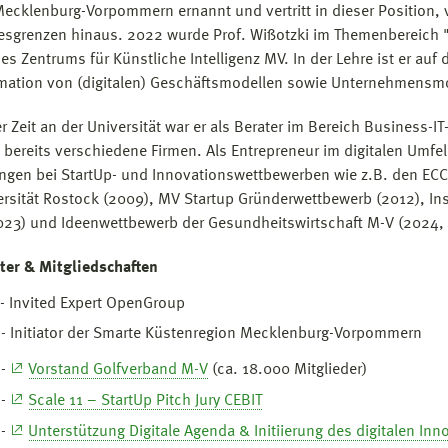
ecklenburg-Vorpommern ernannt und vertritt in dieser Position, v
esgrenzen hinaus. 2022 wurde Prof. Wißotzki im Themenbereich 
des Zentrums für Künstliche Intelligenz MV. In der Lehre ist er au
mation von (digitalen) Geschäftsmodellen sowie Unternehmensmod
er Zeit an der Universität war er als Berater im Bereich Business
 bereits verschiedene Firmen. Als Entrepreneur im digitalen Umfeld
ungen bei StartUp- und Innovationswettbewerben wie z.B. den E
ersität Rostock (2009), MV Startup Gründerwettbewerb (2012), I
023) und Ideenwettbewerb der Gesundheitswirtschaft M-V (2024,
er & Mitgliedschaften
- Invited Expert OpenGroup
- Initiator der Smarte Küstenregion Mecklenburg-Vorpommern
 -
Vorstand Golfverband M-V
(ca. 18.000 Mitglieder)
 -
Scale 11 – StartUp Pitch Jury CEBIT
 -
Unterstützung Digitale Agenda & Initiierung des digitalen I