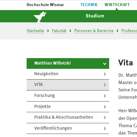
Hochschule Wismar
TECHNIK
WIRTSCHAFT
Studium
Startseite
Fakultät
Personen & Bereiche
Profess
Vita
Matthias Wißotzki
Neuigkeiten
Dr. Matt
Master o
VITA
Seine Fo
Forschung
Unterneh
Projekte
Herr Wiß
Praktika & Abschlussarbeiten
der Open
Thema Ca
Veröffentlichungen
das Them