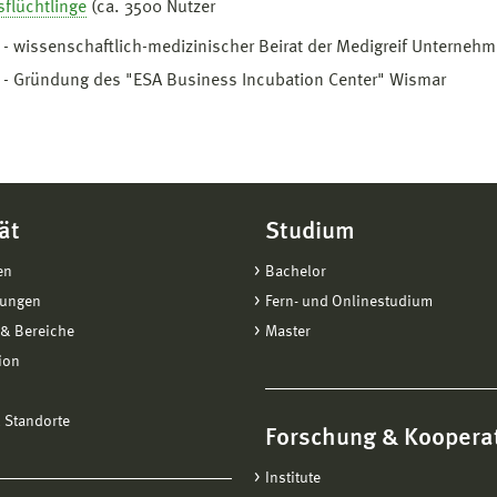
sflüchtlinge
(ca. 3500 Nutzer
- wissenschaftlich-medizinischer Beirat der Medigreif Unterneh
 - Gründung des "ESA Business Incubation Center" Wismar
ät
Studium
en
Bachelor
tungen
Fern- und Onlinestudium
& Bereiche
Master
ion
 Standorte
Forschung & Koopera
Institute