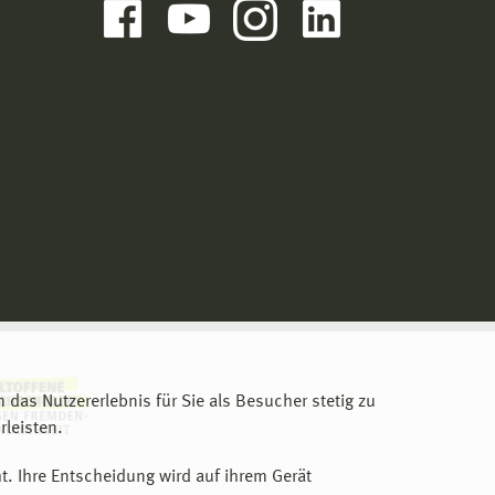
m das Nutzererlebnis für Sie als Besucher stetig zu
leisten.
t. Ihre Entscheidung wird auf ihrem Gerät