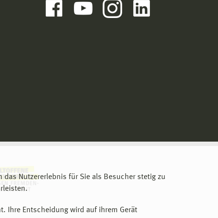
m das Nutzererlebnis für Sie als Besucher stetig zu
leisten.
t. Ihre Entscheidung wird auf ihrem Gerät