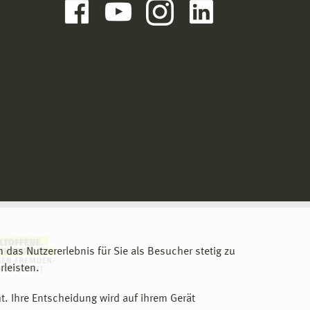
m das Nutzererlebnis für Sie als Besucher stetig zu
leisten.
t. Ihre Entscheidung wird auf ihrem Gerät