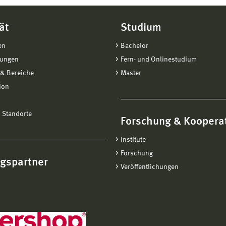
ät
Studium
en
Bachelor
tungen
Fern- und Onlinestudium
& Bereiche
Master
ion
 Standorte
Forschung & Koopera
Institute
Forschung
ngspartner
Veröffentlichungen