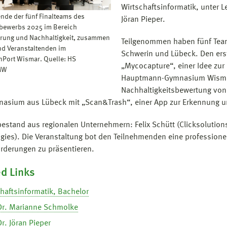
Wirtschaftsinformatik, unter L
nde der fünf Finalteams des
Jöran Pieper.
bewerbs 2025 im Bereich
ierung und Nachhaltigkeit, zusammen
Teilgenommen haben fünf Tea
und Veranstaltenden im
Schwerin und Lübeck. Den ers
nPort Wismar. Quelle: HS
„Mycocapture“, einer Idee zur
MW
Hauptmann-Gymnasium Wismar 
Nachhaltigkeitsbewertung von 
asium aus Lübeck mit „Scan&Trash“, einer App zur Erkennung u
 bestand aus regionalen Unternehmern: Felix Schütt (Clicksolutions
gies). Die Veranstaltung bot den Teilnehmenden eine professionel
rderungen zu präsentieren.
d Links
haftsinformatik, Bachelor
 Dr. Marianne Schmolke
Dr. Jöran Pieper