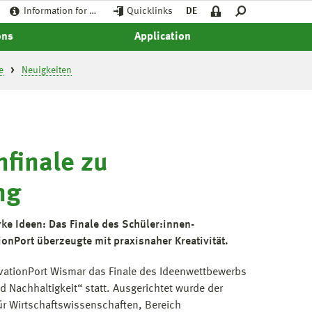
Information for …
Quicklinks
DE
ons
Application
e
Neuigkeiten
finale zu
ng
rke Ideen: Das Finale des Schüler:innen-
onPort überzeugte mit praxisnaher Kreativität.
ovationPort Wismar das Finale des Ideenwettbewerbs
 Nachhaltigkeit“ statt. Ausgerichtet wurde der
ür Wirtschaftswissenschaften, Bereich