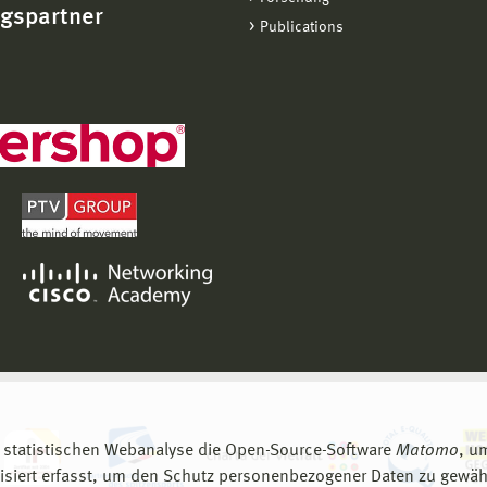
ngspartner
Publications
 statistischen Webanalyse die Open-Source-Software
Matomo
, u
siert erfasst, um den Schutz personenbezogener Daten zu gewähr