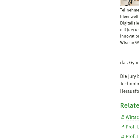
Teilnehme
Ideenwett
Digitalis
mit Jury 
Innovatio
Wismar/
das Gymn
Die Jury
Technolo
Herausfo
Relate
Wirtsc
Prof.
Prof. 