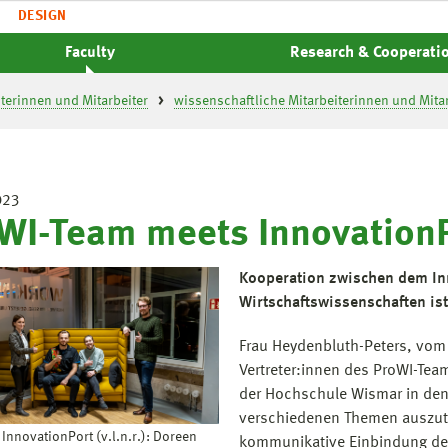
DESIGN
Faculty
Research & Cooperati
iterinnen und Mitarbeiter
wissenschaftliche Mitarbeiterinnen und Mitar
023
WI-Team meets Innovation
Kooperation zwischen dem Inn
Wirtschaftswissenschaften ist
Frau Heydenbluth-Peters, vom
Vertreter:innen des ProWI-Tea
der Hochschule Wismar in den 
verschiedenen Themen auszut
 InnovationPort (v.l.n.r.): Doreen
kommunikative Einbindung des