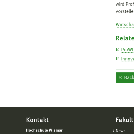
wird Pro
vorstelle
Wirtscha
Relate
ProWI
Innov
Back 
Kontakt
Fakult
Hochschule Wismar
News