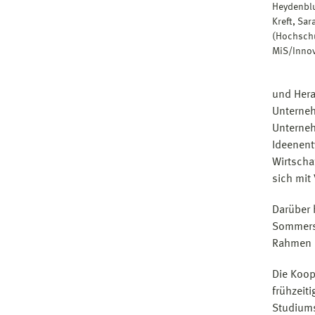
Heydenblu
Kreft, Sa
(Hochschu
MiS/Innov
und Hera
Unterneh
Unterneh
Ideenent
Wirtscha
sich mit 
Darüber 
Sommerse
Rahmen d
Die Koop
frühzeit
Studiums