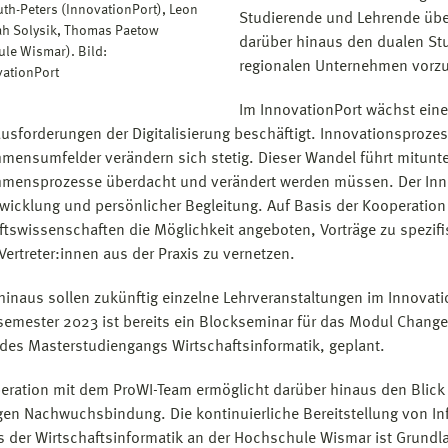
th-Peters (InnovationPort), Leon
Studierende und Lehrende übe
rah Solysik, Thomas Paetow
darüber hinaus den dualen Stu
le Wismar). Bild:
regionalen Unternehmen vorzu
ationPort
Im InnovationPort wächst ei
usforderungen der Digitalisierung beschäftigt. Innovationsproze
mensumfelder verändern sich stetig. Dieser Wandel führt mitun
mensprozesse überdacht und verändert werden müssen. Der Inno
wicklung und persönlicher Begleitung. Auf Basis der Kooperation 
ftswissenschaften die Möglichkeit angeboten, Vorträge zu spezi
Vertreter:innen aus der Praxis zu vernetzen.
hinaus sollen zukünftig einzelne Lehrveranstaltungen im Innovat
mester 2023 ist bereits ein Blockseminar für das Modul Chang
es Masterstudiengangs Wirtschaftsinformatik, geplant.
eration mit dem ProWI-Team ermöglicht darüber hinaus den Blic
igen Nachwuchsbindung. Die kontinuierliche Bereitstellung von I
 der Wirtschaftsinformatik an der Hochschule Wismar ist Grundla