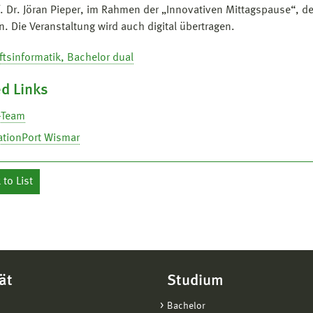
f. Dr. Jöran Pieper, im Rahmen der „Innovativen Mittagspause“, d
n. Die Veranstaltung wird auch digital übertragen.
ftsinformatik, Bachelor dual
d Links
-Team
ationPort Wismar
to List
ät
Studium
Bachelor