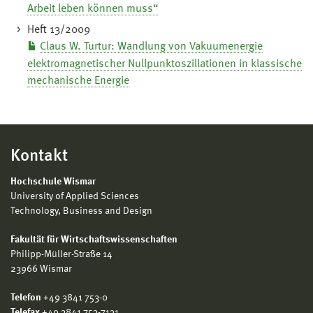
Arbeit leben können muss“
Heft 13/2009
Claus W. Turtur: Wandlung von Vakuumenergie
elektromagnetischer Nullpunktoszillationen in klassische
mechanische Energie
Kontakt
Hochschule Wismar
University of Applied Sciences
Technology, Business and Design
Fakultät für Wirtschaftswissenschaften
Philipp-Müller-Straße 14
23966 Wismar
Telefon
+49 3841 753-0
Telefax
+49 3841 753-7131