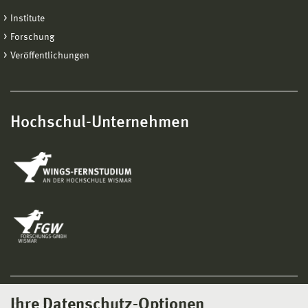
Institute
Forschung
Veröffentlichungen
Hochschul-Unternehmen
Ihre Datenschutz-Optionen
Social Media