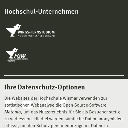
Hochschul-Unternehmen
Ihre Datenschutz-Optionen
Social Media
Die Websites der Hochschule Wismar verwenden zur
statistischen Webanalyse die Open-Source-Software
Matomo
, um das Nutzererlebnis für Sie als Besucher stetig
zu verbessern. Hierbei werden sämtliche Daten anonymisiert
erfasst, um den Schutz personenbezogener Daten zu