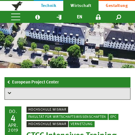
Technik
Wirtschaft
Gestaltung
EN
European Project Center
HOCHSCHULE WISMAR
DO.
4
FAKULTÄT FÜR WIRTSCHAFTSWISSENSCHAFTEN
EPC
HOCHSCHULE WISMAR
VERNETZUNG
APR.
2019