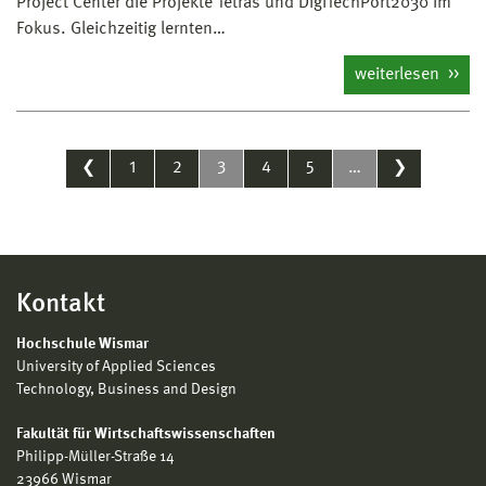
Project Center die Projekte Tetras und DigiTechPort2030 im
Fokus. Gleichzeitig lernten…
weiterlesen
❮
1
2
3
4
5
…
❯
Kontakt
Hochschule Wismar
University of Applied Sciences
Technology, Business and Design
Fakultät für Wirtschaftswissenschaften
Philipp-Müller-Straße 14
23966 Wismar