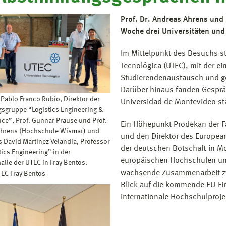
Prof. Dr. Andreas Ahrens und
Woche drei Universitäten und
Im Mittelpunkt des Besuchs s
Tecnológica (UTEC), mit der ei
Studierendenaustausch und g
Darüber hinaus fanden Gespräc
 Pablo Franco Rubio, Direktor der
Universidad de Montevideo sta
sgruppe “Logistics Engineering &
nce”, Prof. Gunnar Prause und Prof.
Ein Höhepunkt Prodekan der Fa
Ahrens (Hochschule Wismar) und
und den Direktor des European
s David Martinez Velandia, Professor
der deutschen Botschaft in M
tics Engineering” in der
europäischen Hochschulen un
alle der UTEC in Fray Bentos.
wachsende Zusammenarbeit z
TEC Fray Bentos
Blick auf die kommende EU-Fi
internationale Hochschulproj