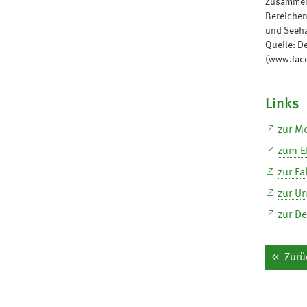
Zusammena
Bereichen
und Seeha
Quelle: D
(www.fac
Links
zur M
zum E
zur Fa
zur Un
zur D
Zurü