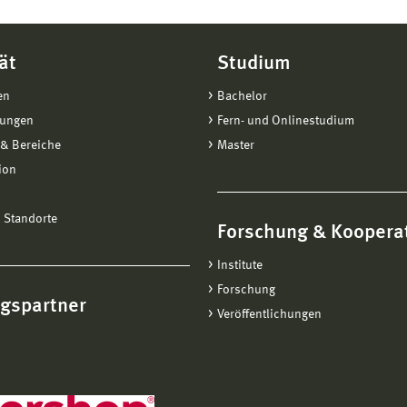
ät
Studium
en
Bachelor
tungen
Fern- und Onlinestudium
& Bereiche
Master
ion
 Standorte
Forschung & Koopera
Institute
Forschung
ngspartner
Veröffentlichungen