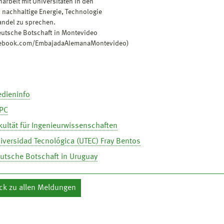
rbeit mit Universitäten in den
 nachhaltige Energie, Technologie
ndel zu sprechen.
eutsche Botschaft in Montevideo
ebook.com/EmbajadaAlemanaMontevideo)
edieninfo
PC
kultät für Ingenieurwissenschaften
iversidad Tecnológica (UTEC) Fray Bentos
eutsche Botschaft in Uruguay
ck zu allen Meldungen