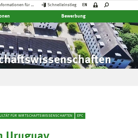
nformationen für …
Schnelleinstieg
EN
ionen
Bewerbung
schaftswissenschaften
ULTÄT FÜR WIRTSCHAFTSWISSENSCHAFTEN
EPC
n Uruguay