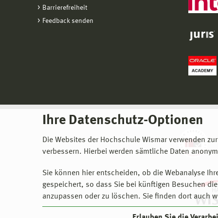
Barrierefreiheit
Feedback senden
Ihre Datenschutz-Optionen
Die Websites der Hochschule Wismar verwenden zur
verbessern. Hierbei werden sämtliche Daten anonymi
Sie können hier entscheiden, ob die Webanalyse Ihre
gespeichert, so dass Sie bei künftigen Besuchen dies
anzupassen oder zu löschen. Sie finden dort auch w
Erlauben Sie die Verarb