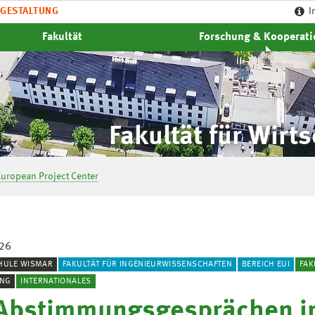
GESTALTUNG
I
Fakultät
Forschung & Kooperat
Fakultät für Wirt
European Project Center
026
HULE WISMAR
FAKULTÄT FÜR INGENIEURWISSENSCHAFTEN
BEREICH EUI
FAK
NG
INTERNATIONALES
Abstimmungsgesprächen i