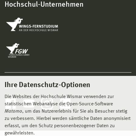
Hochschul-Unternehmen
Ihre Datenschutz-Optionen
Social Media
Die Websites der Hochschule Wismar verwenden zur
statistischen Webanalyse die Open-Source-Software
Matomo
, um das Nutzererlebnis für Sie als Besucher stetig
zu verbessern. Hierbei werden sämtliche Daten anonymisiert
erfasst, um den Schutz personenbezogener Daten zu
gewährleisten.