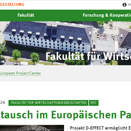
GESTALTUNG
I
Fakultät
Forschung & Kooperat
Fakultät für Wirt
European Project Center
026
FAKULTÄT FÜR WIRTSCHAFTSWISSENSCHAFTEN
EPC
tausch im Europäischen P
Projekt D-EFFECT ermöglicht 