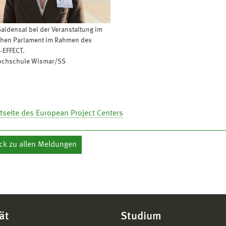
Saidensal bei der Veranstaltung im
hen Parlament im Rahmen des
D-EFFECT.
Hochschule Wismar/SS
tseite des European Project Centers
ck zu allen Meldungen
ät
Studium