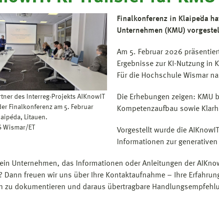
Finalkonferenz in Klaipėda ha
Unternehmen (KMU) vorgestel
Am 5. Februar 2026 präsentiert
Ergebnisse zur KI-Nutzung in
Für die Hochschule Wismar nah
rtner des Interreg-Projekts AIKnowIT
Die Erhebungen zeigen: KMU be
er Finalkonferenz am 5. Februar
Kompetenzaufbau sowie Klarhei
aipėda, Litauen.
S Wismar/ET
Vorgestellt wurde die AIKnowI
Informationen zur generativen 
 ein Unternehmen, das Informationen oder Anleitungen der AIKnowI
)? Dann freuen wir uns über Ihre Kontaktaufnahme – Ihre Erfahrun
h zu dokumentieren und daraus übertragbare Handlungsempfehlu