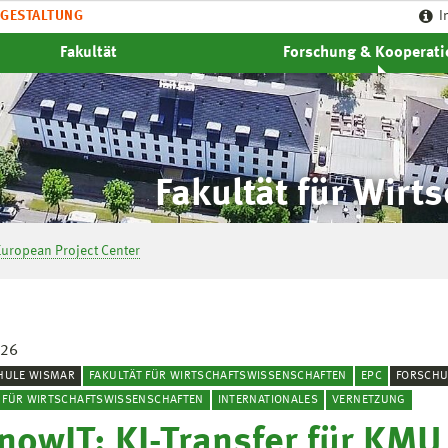
GESTALTUNG
I
Fakultät
Forschung & Kooperat
Fakultät für Wirt
European Project Center
026
HULE WISMAR
FAKULTÄT FÜR WIRTSCHAFTSWISSENSCHAFTEN
EPC
FORSCH
T FÜR WIRTSCHAFTSWISSENSCHAFTEN
INTERNATIONALES
VERNETZUNG
nowIT: KI-Transfer für KMU