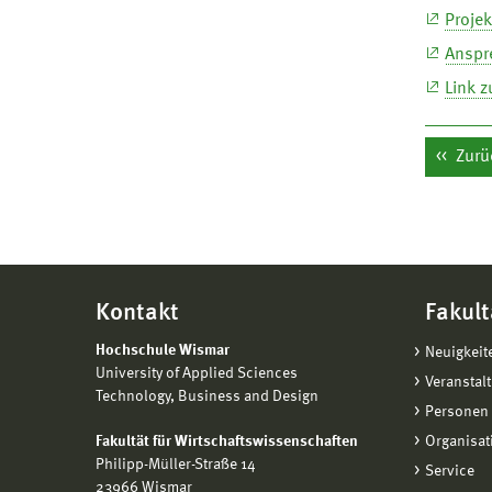
Projek
Anspr
Link z
Zurü
Kontakt
Fakult
Hochschule Wismar
Neuigkeit
University of Applied Sciences
Veranstal
Technology, Business and Design
Personen 
Fakultät für Wirtschaftswissenschaften
Organisat
Philipp-Müller-Straße 14
Service
23966 Wismar