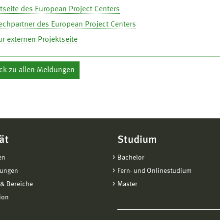
tseite des European Project Centers
echpartner des European Project Centers
ur externen Projektseite
ck zu allen Meldungen
ät
Studium
en
Bachelor
tungen
Fern- und Onlinestudium
& Bereiche
Master
ion