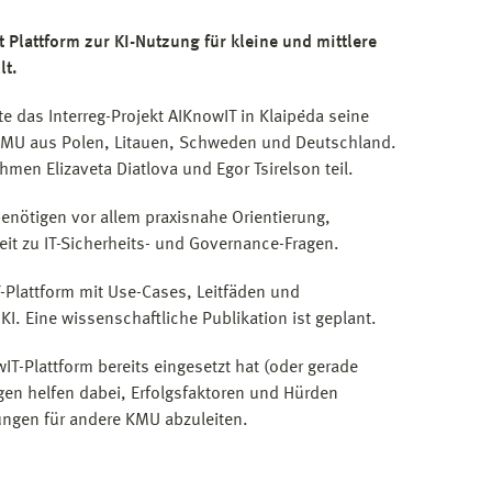
t Plattform zur KI-Nutzung für kleine und mittlere
lt.
e das Interreg-Projekt AIKnowIT in Klaipėda seine
 KMU aus Polen, Litauen, Schweden und Deutschland.
men Elizaveta Diatlova und Egor Tsirelson teil.
nötigen vor allem praxisnahe Orientierung,
t zu IT-Sicherheits- und Governance-Fragen.
T-Plattform mit Use-Cases, Leitfäden und
KI. Eine wissenschaftliche Publikation ist geplant.
T-Plattform bereits eingesetzt hat (oder gerade
gen helfen dabei, Erfolgsfaktoren und Hürden
ngen für andere KMU abzuleiten.