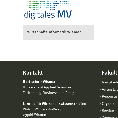
Wirtschaftsinformatik Wismar
Kontakt
Fakult
Hochschule Wismar
Neuigkeit
University of Applied Sciences
Veranstal
Technology, Business and Design
Personen 
Fakultät für Wirtschaftswissenschaften
Organisat
Philipp-Müller-Straße 14
Service
23966 Wismar