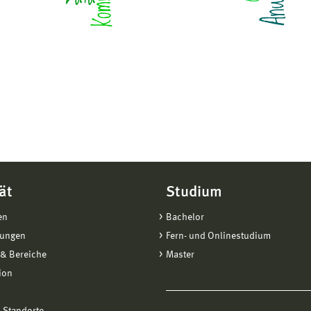
ät
Studium
en
Bachelor
tungen
Fern- und Onlinestudium
& Bereiche
Master
ion