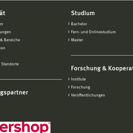
ät
Studium
en
Bachelor
tungen
Fern- und Onlinestudium
& Bereiche
Master
ion
 Standorte
Forschung & Koopera
Institute
Forschung
ngspartner
Veröffentlichungen