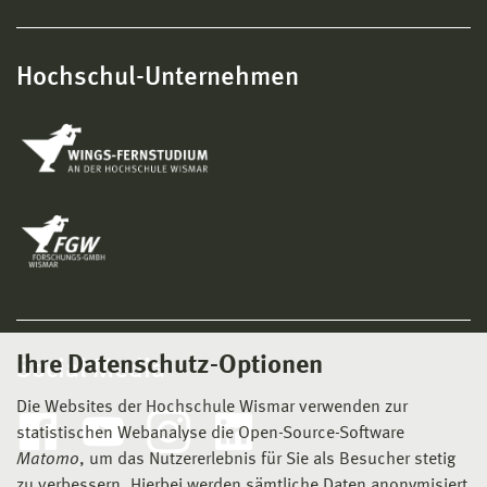
Hochschul-Unternehmen
Ihre Datenschutz-Optionen
Social Media
Die Websites der Hochschule Wismar verwenden zur
statistischen Webanalyse die Open-Source-Software
Matomo
, um das Nutzererlebnis für Sie als Besucher stetig
zu verbessern. Hierbei werden sämtliche Daten anonymisiert