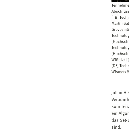
Teilnehme
Abschluss
(TBI Tech
Martin Sa
Grevesmüh
Technolo
(Hochschu
Technolo
(Hochschu
Wißotzki 
(DEJ Tech
Wismar/
Julian H
Verbundv
konnten.
ein Algo
das Set-
sind,