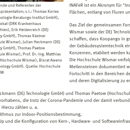
INAFeR ist ein Akronym für "I
nde und Referenten der
präsentation; v.l.: Thomas Kories
Flächen, entlang von Fluren 
nologie-Beratungs-Institut GmbH),
lokat (DRK Krankenhaus
Das Ziel der gemeinsamen For
len), Erik Heidenreich (DEJ
Wismar sowie der DEJ Technol
gy GmbH), Thomas Kästner
schaffen, dass Koopango in g
le Wismar), Julian Heckmann (DEJ
der Gebäudesystemtechnik ei
gy GmbH), Thomas Paetow
Konzernen, etabliert werden k
le Wismar), Prof. Dr.-Ing. Matthias
Die Hochschule Wismar verfolgt
(Hochschule Wismar), Bisrat Aweno
nology GmbH). Quelle: Hochschule
Meilensteinen dokumentiert w
MW
Fortschritt in den Bereichen
und deren Digitalisierung zu er
eckmann (DEJ Technologie GmbH) und Thomas Paetow (Hochschule
orhabens, die trotz der Corona-Pandemie und der damit verbunde
 Hierzu zählen u. a.
rithmus zur Indoor-Positionsbestimmung,
Up und die Konfiguration von Kern-, Hardware- und Softwareinfrast