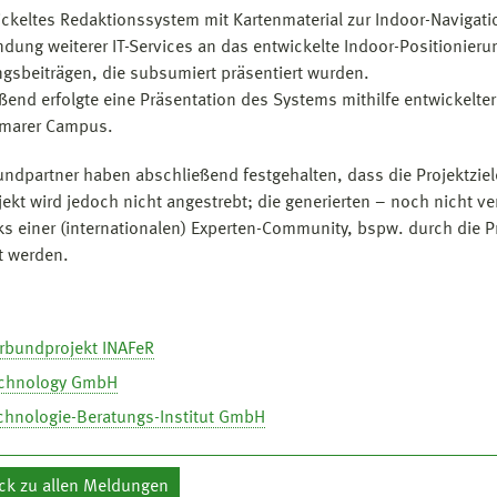
ickeltes Redaktionssystem mit Kartenmaterial zur Indoor-Navigati
ndung weiterer IT-Services an das entwickelte Indoor-Positionier
gsbeiträgen, die subsumiert präsentiert wurden.
ßend erfolgte eine Präsentation des Systems mithilfe entwickelte
marer Campus.
undpartner haben abschließend festgehalten, dass die Projektziel
jekt wird jedoch nicht angestrebt; die generierten – noch nicht v
s einer (internationalen) Experten-Community, bspw. durch die Pr
rt werden.
erbundprojekt INAFeR
echnology GmbH
echnologie-Beratungs-Institut GmbH
ck zu allen Meldungen