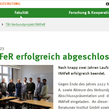
GESTALTUNG
Fakultät
Forschung & Kooperat
TBI-Verbundprojekt INAFeR
023
FeR erfolgreich abgeschlo
Nach knapp zwei Jahren Lauf
INAFeR erfolgreich beendet.
Gegen Ende des Jahres 2022 h
A. sowie Akteure des Verbund
Abschlusspräsentation und -
INAFeR eingeladen. An dieser h
Beratungs-Institut GmbH sow