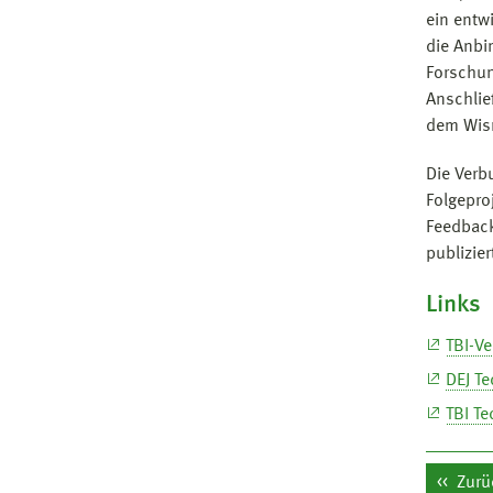
ein entw
die Anbi
Forschun
Anschlie
dem Wis
Die Verb
Folgepro
Feedback
publizie
Links
TBI-V
DEJ T
TBI T
Zurü