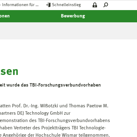
Informationen für …
Schnelleinstieg
ionen
Bewerbung
ssen
zeit wurde das TBI-Forschungsverbundvorhaben
atten Prof. Dr.-Ing. Wißotzki und Thomas Paetow M.
partners DEJ Technology GmbH zur
demonstration des TBI-Forschungsverbundvorhabens
aben Vertreter des Projektträgers TBI Technologie-
ie Angehörige der Hochschule Wismar teilgenommen.