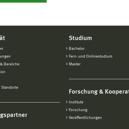
ät
Studium
en
Bachelor
tungen
Fern- und Onlinestudium
& Bereiche
Master
ion
 Standorte
Forschung & Koopera
Institute
Forschung
ngspartner
Veröffentlichungen