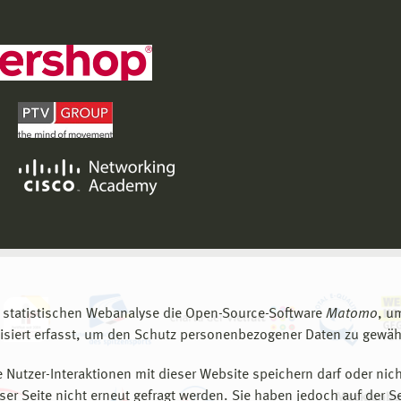
 statistischen Webanalyse die Open-Source-Software
Matomo
, u
siert erfasst, um den Schutz personenbezogener Daten zu gewähr
 Nutzer-Interaktionen mit dieser Website speichern darf oder nich
er Seite nicht erneut gefragt werden. Sie haben jedoch auf der S