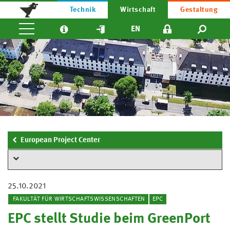
Technik
Wirtschaft
Gestaltung
EN
European Project Center
25.10.2021
FAKULTÄT FÜR WIRTSCHAFTSWISSENSCHAFTEN
EPC
EPC stellt Studie beim GreenPort