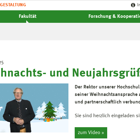
GESTALTUNG
I
Fakultät
Forschung & Kooperat
25
hnachts- und Neujahrsgrü
Der Rektor unserer Hochschul
seiner Weihnachtsansprache 
und partnerschaftlich verbun
Sie sind herzlich eingeladen 
zum Video »