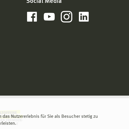
Social Media
m das Nutzererlebnis für Sie als Besucher stetig zu
leisten.