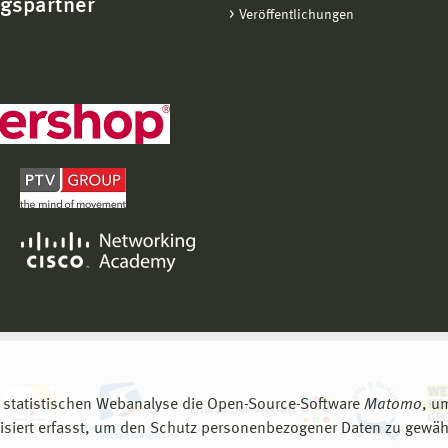
ngspartner
Veröffentlichungen
 statistischen Webanalyse die Open-Source-Software
Matomo
, u
siert erfasst, um den Schutz personenbezogener Daten zu gewähr