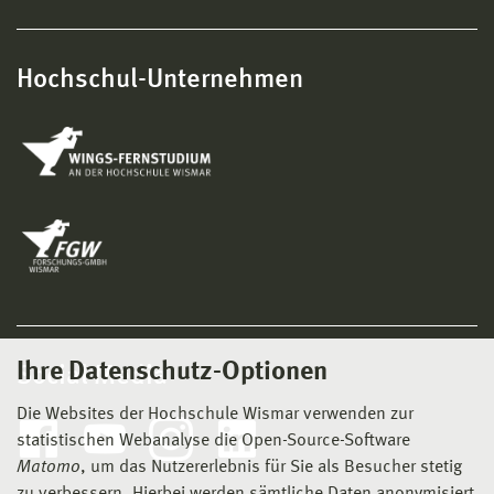
Hochschul-Unternehmen
Ihre Datenschutz-Optionen
Social Media
Die Websites der Hochschule Wismar verwenden zur
statistischen Webanalyse die Open-Source-Software
Matomo
, um das Nutzererlebnis für Sie als Besucher stetig