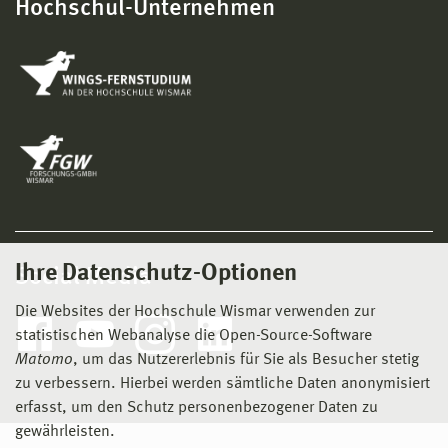
Hochschul-Unternehmen
Ihre Datenschutz-Optionen
Social Media
Die Websites der Hochschule Wismar verwenden zur
statistischen Webanalyse die Open-Source-Software
Matomo
, um das Nutzererlebnis für Sie als Besucher stetig
zu verbessern. Hierbei werden sämtliche Daten anonymisiert
erfasst, um den Schutz personenbezogener Daten zu
gewährleisten.