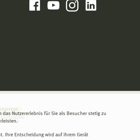
m das Nutzererlebnis für Sie als Besucher stetig zu
leisten.
t. Ihre Entscheidung wird auf ihrem Gerät