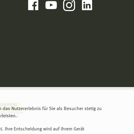
m das Nutzererlebnis für Sie als Besucher stetig zu
leisten.
t. Ihre Entscheidung wird auf ihrem Gerät