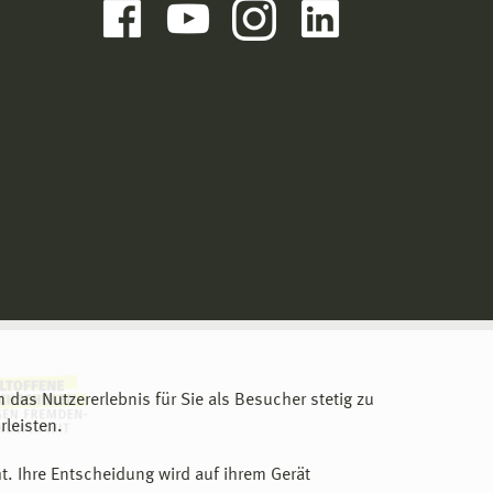
m das Nutzererlebnis für Sie als Besucher stetig zu
leisten.
t. Ihre Entscheidung wird auf ihrem Gerät