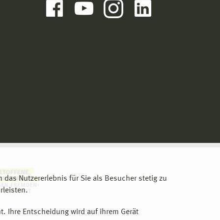
m das Nutzererlebnis für Sie als Besucher stetig zu
leisten.
t. Ihre Entscheidung wird auf ihrem Gerät